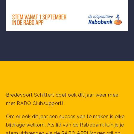
Bredevoort Schittert doet ook dit jaar weer mee
met RABO Clubsupport!
Om er ook dit jaar een succes van te maken is elke
bijdrage welkom. Als lid van de Rabobank kun je je
stem uitbrengen via de RABO APP! Mogen wij op