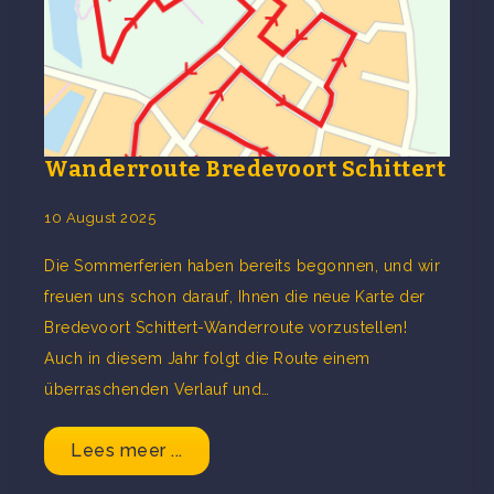
Wanderroute Bredevoort Schittert
10 August 2025
Die Sommerferien haben bereits begonnen, und wir
freuen uns schon darauf, Ihnen die neue Karte der
Bredevoort Schittert-Wanderroute vorzustellen!
Auch in diesem Jahr folgt die Route einem
überraschenden Verlauf und…
Lees meer ...