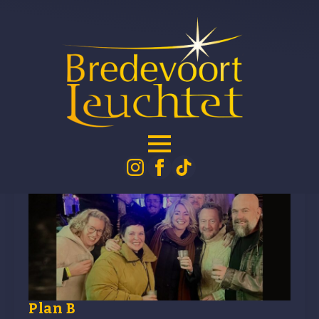
Schlagwort:
huifkarroute
Plan B