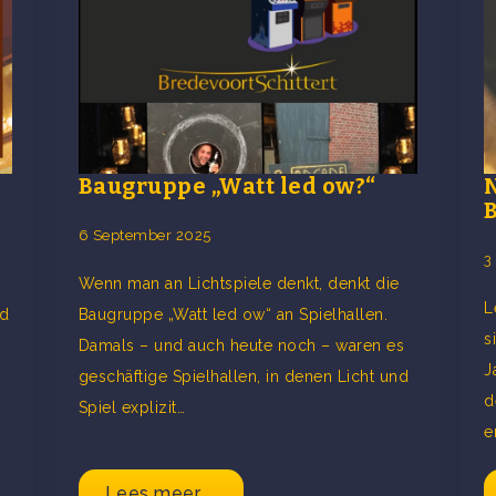
Baugruppe „Watt led ow?“
6 September 2025
3
Wenn man an Lichtspiele denkt, denkt die
L
nd
Baugruppe „Watt led ow“ an Spielhallen.
s
Damals – und auch heute noch – waren es
J
geschäftige Spielhallen, in denen Licht und
d
Spiel explizit…
e
Lees meer ...