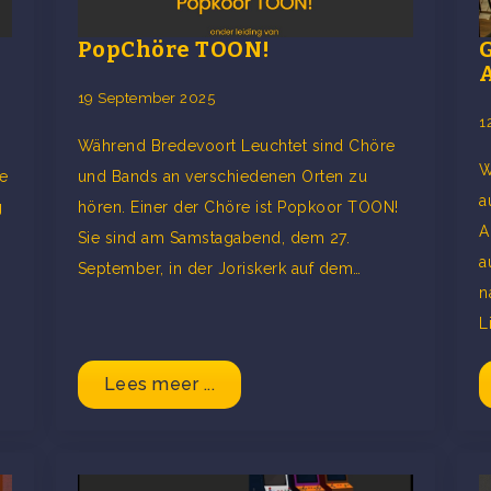
PopChöre TOON!
19 September 2025
1
Während Bredevoort Leuchtet sind Chöre
W
e
und Bands an verschiedenen Orten zu
a
g
hören. Einer der Chöre ist Popkoor TOON!
A
Sie sind am Samstagabend, dem 27.
a
September, in der Joriskerk auf dem…
n
L
Lees meer ...