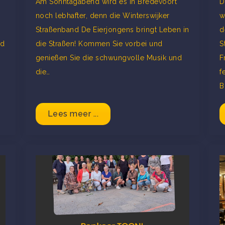
Am Sonntagabend wird es in Bredevoort
D
noch lebhafter, denn die Winterswijker
w
Straßenband De Eierjongens bringt Leben in
d
nd
die Straßen! Kommen Sie vorbei und
S
genießen Sie die schwungvolle Musik und
F
die…
f
B
Lees meer ...