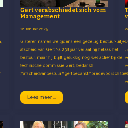
Gert verabschiedet sich vom
Management
12 Januar 2025
2
,
Gisteren namen we tijdens een gezellig bestuur-uitje
D
afscheid van Gert.Na 23!! jaar verlaat hij helaas het
„
bestuur, maar hij blijft gelukkig nog wel actief bij de
v
technische commissie.Gert, bedankt!
v
n
#afscheidvanbestuur#gertbedankt#bredevoorschitter
R
v
Lees meer ...