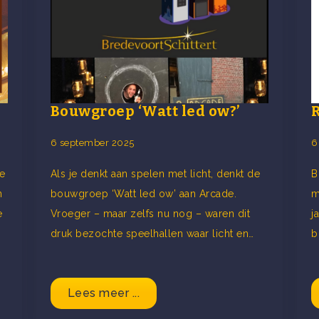
Bouwgroep ‘Watt led ow?’
6 september 2025
6
e
Als je denkt aan spelen met licht, denkt de
B
n
bouwgroep ‘Watt led ow’ aan Arcade.
m
e
Vroeger – maar zelfs nu nog – waren dit
j
druk bezochte speelhallen waar licht en…
b
Lees meer ...