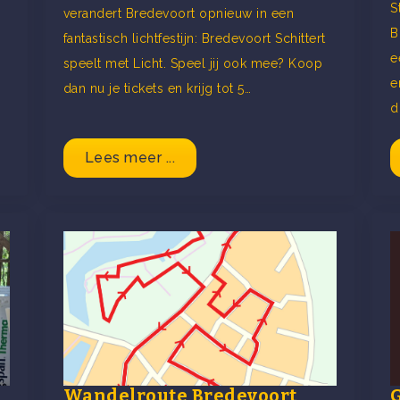
S
verandert Bredevoort opnieuw in een
B
fantastisch lichtfestijn: Bredevoort Schittert
e
speelt met Licht. Speel jij ook mee? Koop
e
dan nu je tickets en krijg tot 5…
d
Lees meer ...
Wandelroute Bredevoort