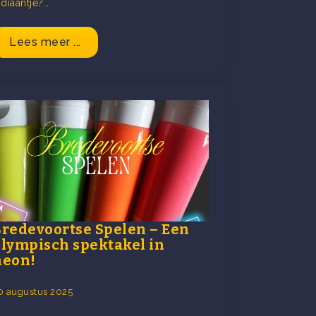
ndiaantje?…
Lees meer ...
Bredevoortse Spelen – Een
olympisch spektakel in
neon!
0 augustus 2025