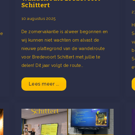
Schittert
2
10 augustus 2025
H
De zomervakantie is alweer begonnen en
de
S
wij kunnen niet wachten om alvast de
v
nieuwe plattegrond van de wandelroute
b
voor Bredevoort Schittert met jullie te
S
delen! Dit jaar volgt de route…
e
Lees meer ...