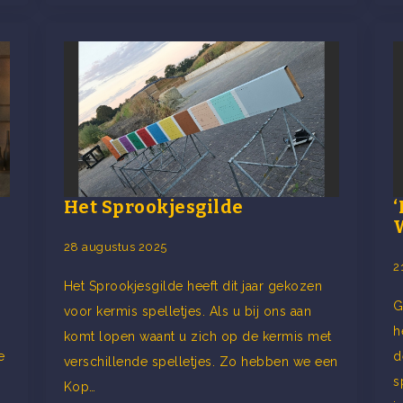
Het Sprookjesgilde
‘
W
28 augustus 2025
2
Het Sprookjesgilde heeft dit jaar gekozen
G
voor kermis spelletjes. Als u bij ons aan
h
komt lopen waant u zich op de kermis met
e
d
verschillende spelletjes. Zo hebben we een
s
Kop…