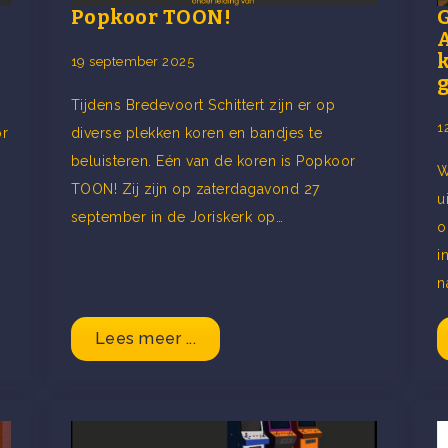
Popkoor TOON!
A
19 september 2025
g
Tijdens Bredevoort Schittert zijn er op
1
or
diverse plekken koren en bandjes te
beluisteren. Eén van de koren is Popkoor
W
TOON! Zij zijn op zaterdagavond 27
u
september in de Joriskerk op…
o
i
n
Lees meer ...