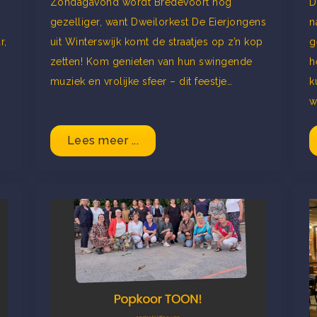
Zondagavond wordt Bredevoort nóg
D
gezelliger, want Dweilorkest De Eierjongens
n
r,
uit Winterswijk komt de straatjes op z’n kop
g
zetten! Kom genieten van hun swingende
h
muziek en vrolijke sfeer – dit feestje…
k
w
Lees meer ...