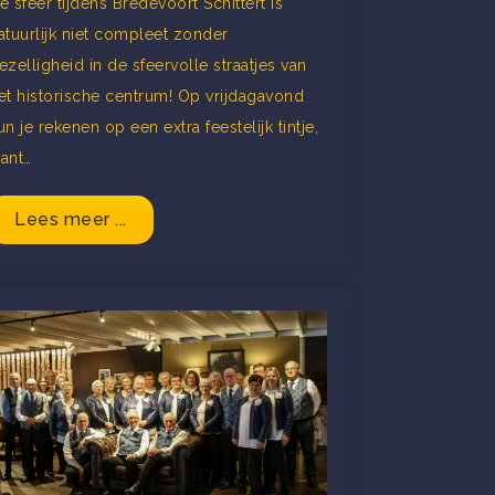
e sfeer tijdens Bredevoort Schittert is
atuurlijk niet compleet zonder
ezelligheid in de sfeervolle straatjes van
et historische centrum! Op vrijdagavond
un je rekenen op een extra feestelijk tintje,
ant…
Lees meer ...