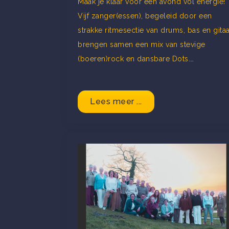
Maak je klaar voor een avond vol energie!
Vijf zanger(essen), begeleid door een
strakke ritmesectie van drums, bas en gitaa
brengen samen een mix van stevige
(boeren)rock en dansbare Dots.…
Lees meer ...