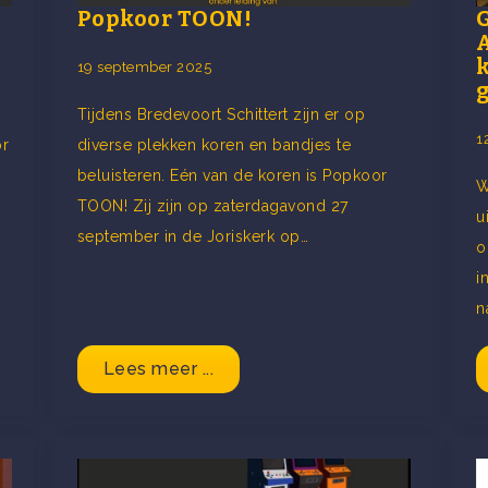
Popkoor TOON!
A
19 september 2025
g
Tijdens Bredevoort Schittert zijn er op
1
or
diverse plekken koren en bandjes te
beluisteren. Eén van de koren is Popkoor
W
TOON! Zij zijn op zaterdagavond 27
u
september in de Joriskerk op…
o
i
n
Lees meer ...