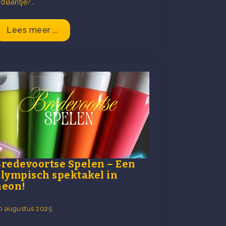
ndiaantje?…
Lees meer ...
Bredevoortse Spelen – Een
olympisch spektakel in
neon!
0 augustus 2025