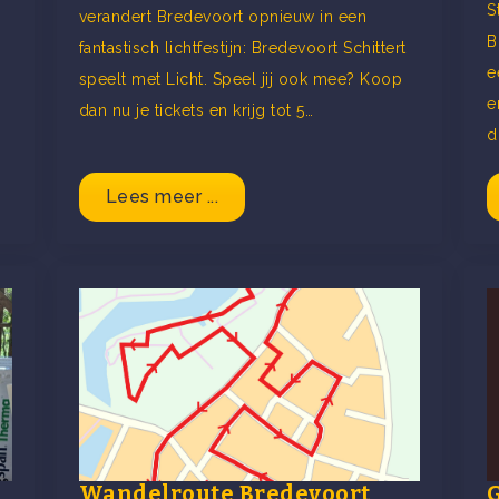
S
verandert Bredevoort opnieuw in een
B
fantastisch lichtfestijn: Bredevoort Schittert
e
speelt met Licht. Speel jij ook mee? Koop
e
dan nu je tickets en krijg tot 5…
d
Lees meer ...
Wandelroute Bredevoort