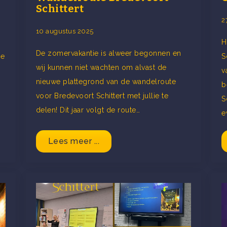
Schittert
2
10 augustus 2025
H
De zomervakantie is alweer begonnen en
de
S
wij kunnen niet wachten om alvast de
v
nieuwe plattegrond van de wandelroute
b
voor Bredevoort Schittert met jullie te
S
delen! Dit jaar volgt de route…
e
Lees meer ...