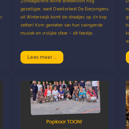
Zondagavond wordt Bredevoort nóg
D
gezelliger, want Dweilorkest De Eierjongens
n
r,
uit Winterswijk komt de straatjes op z’n kop
g
zetten! Kom genieten van hun swingende
h
muziek en vrolijke sfeer – dit feestje…
k
w
Lees meer ...