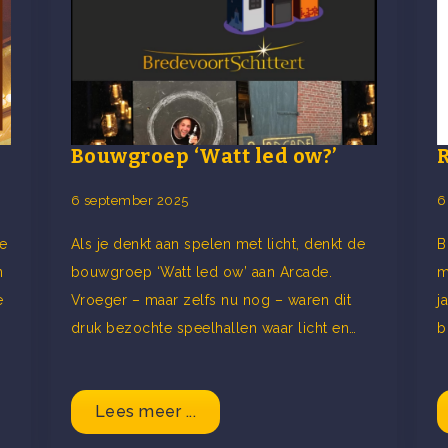
Bouwgroep ‘Watt led ow?’
6 september 2025
6
e
Als je denkt aan spelen met licht, denkt de
B
n
bouwgroep ‘Watt led ow’ aan Arcade.
m
e
Vroeger – maar zelfs nu nog – waren dit
j
druk bezochte speelhallen waar licht en…
b
Lees meer ...