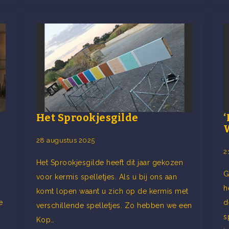
Het Sprookjesgilde
‘
W
28 augustus 2025
2
Het Sprookjesgilde heeft dit jaar gekozen
G
voor kermis spelletjes. Als u bij ons aan
h
komt lopen waant u zich op de kermis met
e
d
verschillende spelletjes. Zo hebben we een
s
Kop…