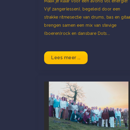
Maak je klaar voor een avond vol energie!
Vijf zanger(essen), begeleid door een
strakke ritmesectie van drums, bas en gitaa
brengen samen een mix van stevige
(boeren)rock en dansbare Dots.…
Lees meer ...