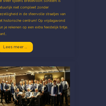
e sfeer tijdens Bredevoort Schittert is
atuurlijk niet compleet zonder
ezelligheid in de sfeervolle straatjes van
et historische centrum! Op vrijdagavond
un je rekenen op een extra feestelijk tintje,
ant…
Lees meer ...